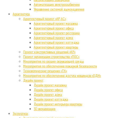
Автоматизация электроснабжения
Управление системой дымоудаления
Архитектура
Архитектурный проект «АР, АС»
Архитектурный проект магазина
Архитектурный проект офиса
Архитектурный проект ресторана
Архитектурный проект дома
Архитектурный проект коттеджа
Архитектурный проект квартиры
Проект конструктивных решений «КР»
Проект организации строительства «ПОС»
Мероприятия по охране окружающей среды
Мероприятия по обеспечению пожарной безопасности
Технологические решения «ТХ»
Мероприятия по обеспечению доступа инвалидов «ОДИ»
Дизайн проект
Дизайн проект магазина
Дизайн проект офиса
Дизайн проект дома
Дизайн проект коттеджа
Дизайн проект интерьера квартиры
3D визуализация
Экспертиза