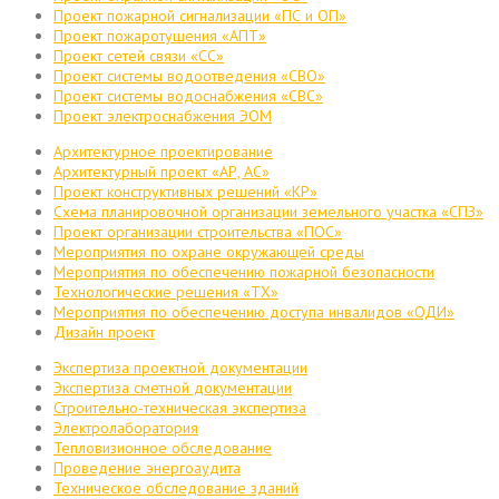
Проект пожарной сигнализации «ПС и ОП»
Проект пожаротушения «АПТ»
Проект сетей связи «СС»
Проект системы водоотведения «СВО»
Проект системы водоснабжения «СВС»
Проект электроснабжения ЭОМ
Архитектурное проектирование
Архитектурный проект «АР, АС»
Проект конструктивных решений «КР»
Схема планировочной организации земельного участка «СПЗ»
Проект организации строительства «ПОС»
Мероприятия по охране окружающей среды
Мероприятия по обеспечению пожарной безопасности
Технологические решения «ТХ»
Мероприятия по обеспечению доступа инвалидов «ОДИ»
Дизайн проект
Экспертиза проектной документации
Экспертиза сметной документации
Строительно-техническая экспертиза
Электролаборатория
Тепловизионное обследование
Проведение энергоаудита
Техническое обследование зданий