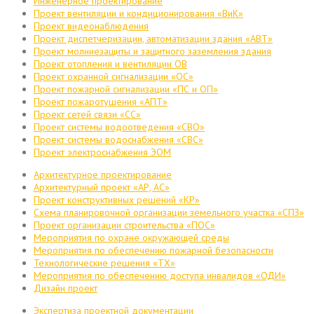
Инженерное проектирование
Проект вентиляции и кондиционирования «ВиК»
Проект видеонаблюдения
Проект диспетчеризации, автоматизации здания «АВТ»
Проект молниезащиты и защитного заземления здания
Проект отопления и вентиляции ОВ
Проект охранной сигнализации «ОС»
Проект пожарной сигнализации «ПС и ОП»
Проект пожаротушения «АПТ»
Проект сетей связи «СС»
Проект системы водоотведения «СВО»
Проект системы водоснабжения «СВС»
Проект электроснабжения ЭОМ
Архитектурное проектирование
Архитектурный проект «АР, АС»
Проект конструктивных решений «КР»
Схема планировочной организации земельного участка «СПЗ»
Проект организации строительства «ПОС»
Мероприятия по охране окружающей среды
Мероприятия по обеспечению пожарной безопасности
Технологические решения «ТХ»
Мероприятия по обеспечению доступа инвалидов «ОДИ»
Дизайн проект
Экспертиза проектной документации