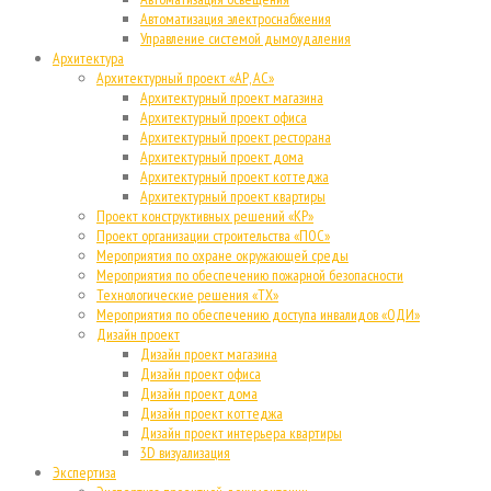
Автоматизация электроснабжения
Управление системой дымоудаления
Архитектура
Архитектурный проект «АР, АС»
Архитектурный проект магазина
Архитектурный проект офиса
Архитектурный проект ресторана
Архитектурный проект дома
Архитектурный проект коттеджа
Архитектурный проект квартиры
Проект конструктивных решений «КР»
Проект организации строительства «ПОС»
Мероприятия по охране окружающей среды
Мероприятия по обеспечению пожарной безопасности
Технологические решения «ТХ»
Мероприятия по обеспечению доступа инвалидов «ОДИ»
Дизайн проект
Дизайн проект магазина
Дизайн проект офиса
Дизайн проект дома
Дизайн проект коттеджа
Дизайн проект интерьера квартиры
3D визуализация
Экспертиза