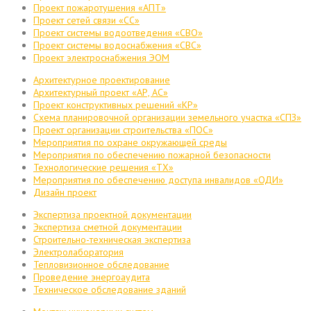
Проект пожаротушения «АПТ»
Проект сетей связи «СС»
Проект системы водоотведения «СВО»
Проект системы водоснабжения «СВС»
Проект электроснабжения ЭОМ
Архитектурное проектирование
Архитектурный проект «АР, АС»
Проект конструктивных решений «КР»
Схема планировочной организации земельного участка «СПЗ»
Проект организации строительства «ПОС»
Мероприятия по охране окружающей среды
Мероприятия по обеспечению пожарной безопасности
Технологические решения «ТХ»
Мероприятия по обеспечению доступа инвалидов «ОДИ»
Дизайн проект
Экспертиза проектной документации
Экспертиза сметной документации
Строительно-техническая экспертиза
Электролаборатория
Тепловизионное обследование
Проведение энергоаудита
Техническое обследование зданий