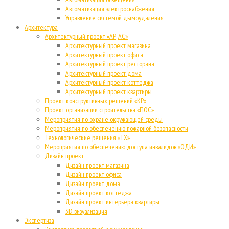
Автоматизация электроснабжения
Управление системой дымоудаления
Архитектура
Архитектурный проект «АР, АС»
Архитектурный проект магазина
Архитектурный проект офиса
Архитектурный проект ресторана
Архитектурный проект дома
Архитектурный проект коттеджа
Архитектурный проект квартиры
Проект конструктивных решений «КР»
Проект организации строительства «ПОС»
Мероприятия по охране окружающей среды
Мероприятия по обеспечению пожарной безопасности
Технологические решения «ТХ»
Мероприятия по обеспечению доступа инвалидов «ОДИ»
Дизайн проект
Дизайн проект магазина
Дизайн проект офиса
Дизайн проект дома
Дизайн проект коттеджа
Дизайн проект интерьера квартиры
3D визуализация
Экспертиза